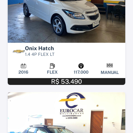
Onix Hatch
1.4 4P FLEX LT
2016
FLEX
117.000
MANUAL
R$ 53.490