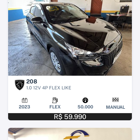
208
1.0 12V 4P FLEX LIKE
2023
FLEX
50.000
MANUAL
R$ 59.990