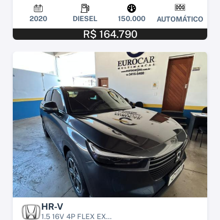
2020
DIESEL
150.000
AUTOMÁTICO
R$ 164.790
HR-V
1.5 16V 4P FLEX EX...